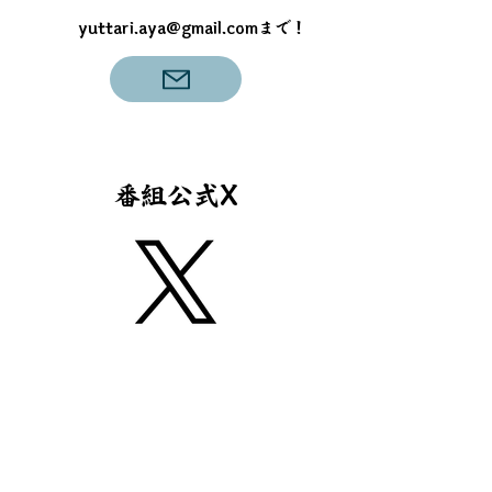
yuttari.aya@gmail.com
まで！
​番組公式X
アーカイブ公開中
​放送後1週間限定でJAPAN BEST TV公式