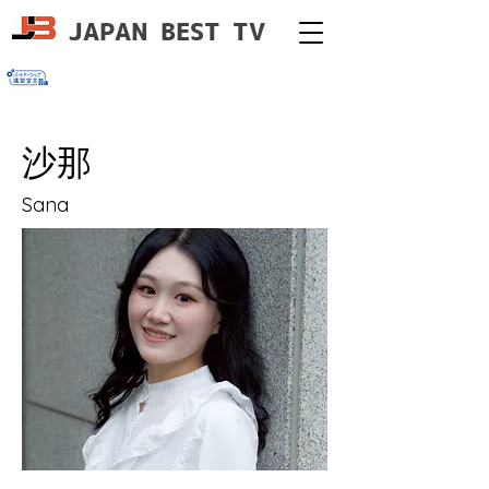
JAPAN BEST TV
​沙那
Sana